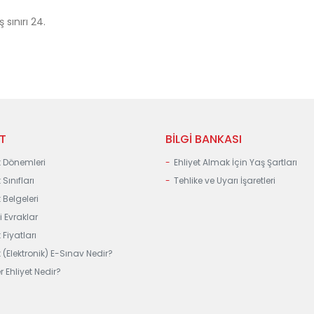
sınırı 24.
ET
BİLGİ BANKASI
t Dönemleri
Ehliyet Almak İçin Yaş Şartları
 Sınıfları
Tehlike ve Uyarı İşaretleri
t Belgeleri
i Evraklar
 Fiyatları
t (Elektronik) E-Sınav Nedir?
r Ehliyet Nedir?