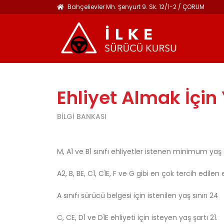
Bahçelievler Mh. Şenyurt 9. Sk. 12/1-2 / ÇORUM
Ehliyet Almak İçin 
BİLGİ BANKASI
M, A1 ve B1 sınıfı ehliyetler istenen minimum yaş sı
A2, B, BE, C1, C1E, F ve G gibi en çok tercih edilen
A sınıfı sürücü belgesi için istenilen yaş sınırı 24
C, CE, D1 ve D1E ehliyeti için isteyen yaş şartı 21.