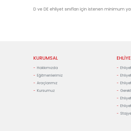
D ve DE ehliyet sınıfları için istenen minimum yaş 
KURUMSAL
EHLİY
Hakkımızda
Ehliye
Eğitmenlerimiz
Ehliyet
Araçlarımız
Ehliye
Kursumuz
Gerekl
Ehliyet
Ehliye
Stajye