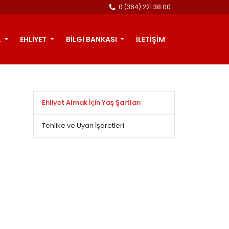
0 (364) 221 38 00
L
EHLİYET
BİLGİ BANKASI
İLETİŞİM
Ehliyet Almak İçin Yaş Şartları
Tehlike ve Uyarı İşaretleri